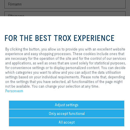
By clicking the button, you allow us
to provide you with an excellent
FOR THE BEST TROX EXPERIENCE
website experience and easy
shopping processes. These
Jag vill gärna få TROX nyhetsbrev. Jag har läst integritetspolicyn. Du kan
cookies include ones that are
By clicking the button, you allow us to provide you with an excellent website
naturligtvis när som helst avregistrera dig från nyhetsbrevet. Du hittar en
necessary for the operation of the
experience and easy shopping processes. These cookies include ones that
länk för att avsluta prenumerationen i slutet av varje nyhetsbrev.
site and for the control of our
are necessary for the operation of the site and for the control of our services
services and applications, as well
and applications, as well as ones that are used solely for statistical purposes,
Registrera dig nu
as ones that are used solely for
for convenience settings or to display personalized content. You can decide
statistical purposes, for
which categories you want to allow and you can adjust the data utilisation
convenience settings or to display
settings based on your individual requirements. Please note that, depending
personalized content. You can
on the settings that you have selected, all functionalities of the page might
Hem
Kontakter
Imprint
Leverans- och betalningsvillkor
Personvern
decide which categories you want
not be available. You can change your selection at any time.
to allow and you can adjust the
Ansvarsbegränsning
Personvern
2026 © TROX Auranor AS
data utilisation settings based on
your individual requirements.
Please note that, depending on the
Adjust settings
settings that you have selected, all
Only accept functional
functionalities of the page might
not be available. You can change
All accept
your selection at any time.
Cookie settings