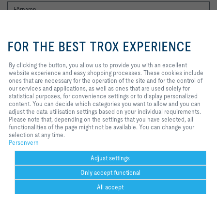
By clicking the button, you allow
us to provide you with an
FOR THE BEST TROX EXPERIENCE
excellent website experience and
easy shopping processes. These
cookies include ones that are
By clicking the button, you allow us to provide you with an excellent
necessary for the operation of the
website experience and easy shopping processes. These cookies include
site and for the control of our
ones that are necessary for the operation of the site and for the control of
Jag vill gärna få TROX nyhetsbrev. Jag har läst integritetspolicyn. Du kan
services and applications, as well
our services and applications, as well as ones that are used solely for
naturligtvis när som helst avregistrera dig från nyhetsbrevet. Du hittar en
as ones that are used solely for
statistical purposes, for convenience settings or to display personalized
länk för att avsluta prenumerationen i slutet av varje nyhetsbrev.
statistical purposes, for
content. You can decide which categories you want to allow and you can
Registrera dig nu
convenience settings or to display
adjust the data utilisation settings based on your individual requirements.
personalized content. You can
Please note that, depending on the settings that you have selected, all
decide which categories you want
functionalities of the page might not be available. You can change your
to allow and you can adjust the
selection at any time.
Hem
Kontakter
Imprint
Leverans- och betalningsvillkor
Personvern
data utilisation settings based on
Personvern
your individual requirements.
Ansvarsbegränsning
2026 © TROX Auranor AS
Please note that, depending on
Adjust settings
the settings that you have
Only accept functional
selected, all functionalities of the
page might not be available. You
All accept
can change your selection at any
time.
Cookie settings
Could not connect to the reCAPTCHA service. Please check your internet
connection and reload to get a reCAPTCHA challenge.