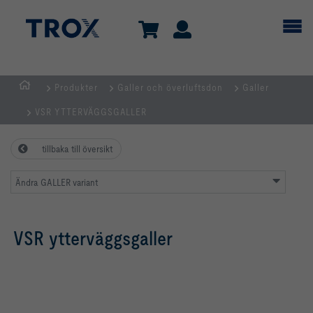
Produkter
Galler och överluftsdon
Galler
Hemsida
VSR YTTERVÄGGSGALLER
tillbaka till översikt
Ändra GALLER variant
VSR ytterväggsgaller