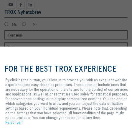
TROX Nyhetsbrev
Ms
Mr
By clicking the button, you allow us
to provide you with an excellent
FOR THE BEST TROX EXPERIENCE
website experience and easy
shopping processes. These
cookies include ones that are
By clicking the button, you allow us to provide you with an excellent website
Jag vill gärna få TROX nyhetsbrev. Jag har läst integritetspolicyn. Du kan
necessary for the operation of the
experience and easy shopping processes. These cookies include ones that
naturligtvis när som helst avregistrera dig från nyhetsbrevet. Du hittar en
site and for the control of our
are necessary for the operation of the site and for the control of our services
länk för att avsluta prenumerationen i slutet av varje nyhetsbrev.
services and applications, as well
and applications, as well as ones that are used solely for statistical purposes,
Registrera dig nu
as ones that are used solely for
for convenience settings or to display personalized content. You can decide
statistical purposes, for
which categories you want to allow and you can adjust the data utilisation
convenience settings or to display
settings based on your individual requirements. Please note that, depending
personalized content. You can
on the settings that you have selected, all functionalities of the page might
Hem
Kontakter
Imprint
Leverans- och betalningsvillkor
Personvern
decide which categories you want
not be available. You can change your selection at any time.
to allow and you can adjust the
Personvern
Ansvarsbegränsning
2026 © TROX Auranor AS
data utilisation settings based on
your individual requirements.