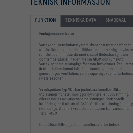
TEKNISK INFORMASJON
FUNKTION
TEKNISKA DATA
SNABBVAL
Funksjonsbeskrivelse
Vortexdon i ventilationssystem skapar ett rotationsformat
utblås. Det resulterande luftflödet inducerar höga nivåer a
rumsluft och minskar därmed snabbt flödeshastigheten
och temperaturskillnaden mellan tilluft och rumsluft.
Vortex-spridare är lämpliga för stora luftvolymer. Resultatet
är ett rotationsformat luftflöde i komfortzonen, med
generellt god ventilation, som skapar mycket lite turbulens
i vistelsezonen.
Virvelspridare typ VDL har justerbara lameller. Olika
utblåsningsmönster möjliggör kylning eller uppvärmning,
eller reglering av varierande belastningar. Horisontellt
luftflöde ger ett utblås på 360°. Vertikal utblåsning är möjlig
i värmeläge. Δt tilluft - rumstemperaturen kan variera från
-12 till +15 K
Ett ställdon (tillval) justerar lamellerna efter behov