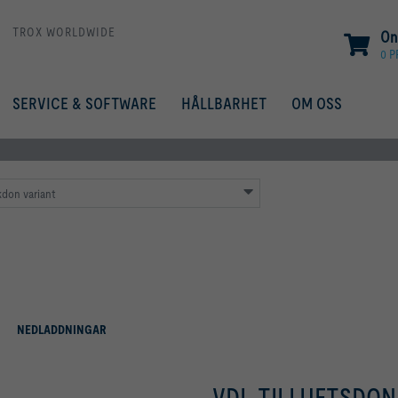
TROX WORLDWIDE
On
0 
SERVICE & SOFTWARE
HÅLLBARHET
OM OSS
don variant
NEDLADDNINGAR
VDL TILLUFTSDON