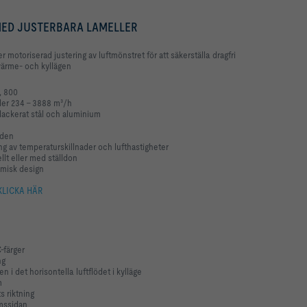
 MED JUSTERBARA LAMELLER
er motoriserad justering av luftmönstret för att säkerställa dragfri
 värme- och kyllägen
0, 800
ller 234 - 3888 m³/h
erlackerat stål och aluminium
löden
g av temperaturskillnader och lufthastigheter
llt eller med ställdon
amisk design
KLICKA HÄR
C-färger
ing
n i det horisontella luftflödet i kylläge
ym
ts riktning
umssidan