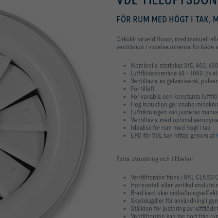
FÖR RUM MED HÖGT I TAK,
Cirkulär virveldiffusor, med manuell ell
ventilation i vistelsezonerna för både
Nominella storlekar 315, 400, 63
Luftflödesområde 65 - 1080 l/s e
Ventiltavla av galvaniserat, pulv
För tilluft
För variabla och konstanta luftf
Hög induktion ger snabb minsknin
Luftriktningen kan justeras manue
Ventiltavla med optimal aerodyn
Idealisk för rum med högt i tak
EPD för VDL kan hittas genom at
Extra utrustning och tillbehör
Ventilfronten finns i RAL CLASSI
Horisontell eller vertikal anslutn
Bred kant ökar vidhäftningseffekte
Skyddsgaller för användning i g
Ställdon för justering av luftflöde
Ventilfronten kan tas bort från r