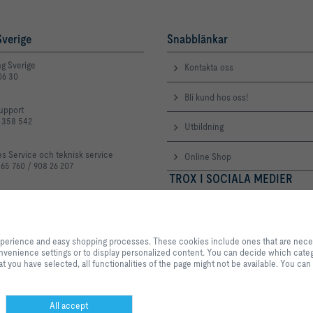
verige
Snabblänkar
ng Sverige
Kontakta oss
06 30
Bli kund hos oss!
upport
3 358 542
Utbildning
es Service och teknisk service
Online Shop
 65 760 / 908 26 207
TROX I SOCIALA MEDIER
troxgroup.com
By clicking the button, you allow us to provide you with an excellent websi
processes. These cookies include ones that are necessary for the operation o
experience and easy shopping processes. These cookies include ones that are necessa
our services and applications, as well as ones that are used solely for statis
 convenience settings or to display personalized content. You can decide which categ
settings or to display personalized content. You can decide which categorie
t you have selected, all functionalities of the page might not be available. You can
adjust the data utilisation settings based on your individual requirements. P
settings that you have selected, all functionalities of the page might not be 
selection at any time.
All accept