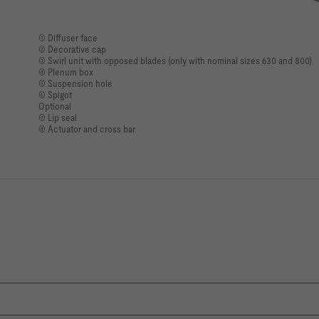
① Diffuser face
② Decorative cap
③ Swirl unit with opposed blades (only with nominal sizes 630 and 800)
④ Plenum box
⑤ Suspension hole
⑥ Spigot
Optional
⑦ Lip seal
⑧ Actuator and cross bar