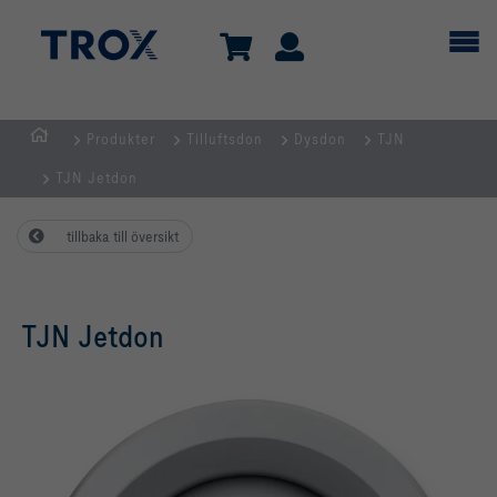
Produkter
Tilluftsdon
Dysdon
TJN
Hemsida
TJN Jetdon
tillbaka till översikt
TJN Jetdon