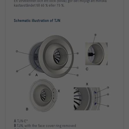
En virvelenhet och ett lock (tillval) gör det möjligt att minska
kastavståndet till 65 % eller 75 %.
Schematic illustration of TJN
A
TJN-E*
B
TJN, with the face cover ring removed