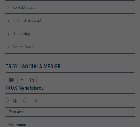
Kontakta oss
Bli kund hos oss!
Utbildning
Online Shop
TROX I SOCIALA MEDIER
TROX Nyhetsbrev
Ms
Mr