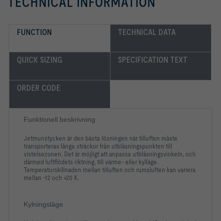
TECHNICAL INFORMATION
FUNCTION
TECHNICAL DATA
QUICK SIZING
SPECIFICATION TEXT
ORDER CODE
Funktionell beskrivning
Jetmunstycken är den bästa lösningen när tilluften måste
transporteras långa sträckor från utblåsningspunkten till
vistelsezonen. Det är möjligt att anpassa utblåsningsvinkeln, och
därmed luftflödets riktning, till värme- eller kylläge.
Temperaturskillnaden mellan tilluften och rumsluften kan variera
mellan -12 och +20 K.
Kylningsläge