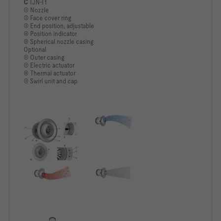
C
TJN-T1
① Nozzle
② Face cover ring
③ End position, adjustable
④ Position indicator
⑤ Spherical nozzle casing
Optional
⑥ Outer casing
⑦ Electric actuator
⑧ Thermal actuator
⑨ Swirl unit and cap