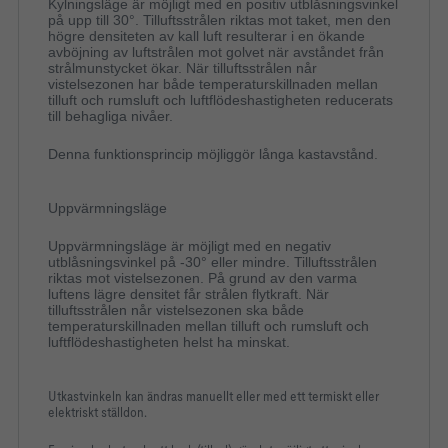
Kylningsläge är möjligt med en positiv utblåsningsvinkel
på upp till 30°. Tilluftsstrålen riktas mot taket, men den
högre densiteten av kall luft resulterar i en ökande
avböjning av luftstrålen mot golvet när avståndet från
strålmunstycket ökar. När tilluftsstrålen når
vistelsezonen har både temperaturskillnaden mellan
tilluft och rumsluft och luftflödeshastigheten reducerats
till behagliga nivåer.
Denna funktionsprincip möjliggör långa kastavstånd.
Uppvärmningsläge
Uppvärmningsläge är möjligt med en negativ
utblåsningsvinkel på -30° eller mindre. Tilluftsstrålen
riktas mot vistelsezonen. På grund av den varma
luftens lägre densitet får strålen flytkraft. När
tilluftsstrålen når vistelsezonen ska både
temperaturskillnaden mellan tilluft och rumsluft och
luftflödeshastigheten helst ha minskat.
Utkastvinkeln kan ändras manuellt eller med ett termiskt eller
elektriskt ställdon.