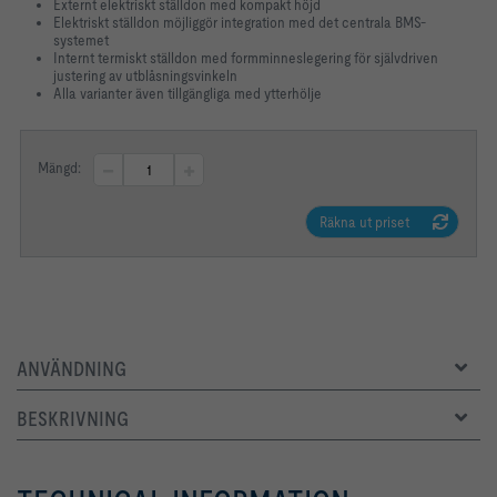
Externt elektriskt ställdon med kompakt höjd
Elektriskt ställdon möjliggör integration med det centrala BMS-
systemet
Internt termiskt ställdon med formminneslegering för självdriven
justering av utblåsningsvinkeln
Alla varianter även tillgängliga med ytterhölje
Mängd:
Räkna ut priset
ANVÄNDNING
BESKRIVNING