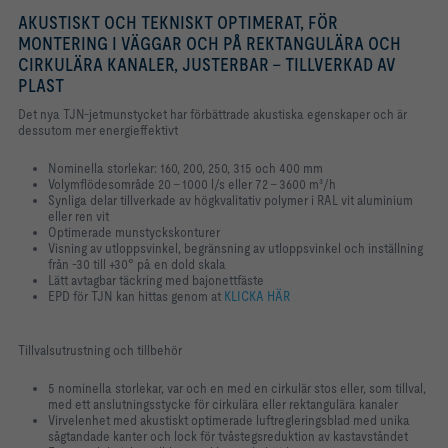
AKUSTISKT OCH TEKNISKT OPTIMERAT, FÖR
MONTERING I VÄGGAR OCH PÅ REKTANGULÄRA OCH
CIRKULÄRA KANALER, JUSTERBAR - TILLVERKAD AV
PLAST
Det nya TJN-jetmunstycket har förbättrade akustiska egenskaper och är
dessutom mer energieffektivt
Nominella storlekar: 160, 200, 250, 315 och 400 mm
Volymflödesområde 20 - 1000 l/s eller 72 - 3600 m³/h
Synliga delar tillverkade av högkvalitativ polymer i RAL vit aluminium
eller ren vit
Optimerade munstyckskonturer
Visning av utloppsvinkel, begränsning av utloppsvinkel och inställning
från -30 till +30° på en dold skala
Lätt avtagbar täckring med bajonettfäste
EPD för TJN kan hittas genom at
KLICKA HÄR
Tillvalsutrustning och tillbehör
5 nominella storlekar, var och en med en cirkulär stos eller, som tillval,
med ett anslutningsstycke för cirkulära eller rektangulära kanaler
Virvelenhet med akustiskt optimerade luftregleringsblad med unika
sågtandade kanter och lock för tvåstegsreduktion av kastavståndet