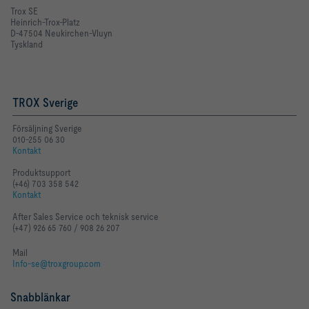
Trox SE
Heinrich-Trox-Platz
D-47504 Neukirchen-Vluyn
Tyskland
TROX Sverige
Försäljning Sverige
010-255 06 30
Kontakt
Produktsupport
(+46) 703 358 542
Kontakt
After Sales Service och teknisk service
(+47) 926 65 760 / 908 26 207
Mail
Info-se@troxgroup.com
Snabblänkar