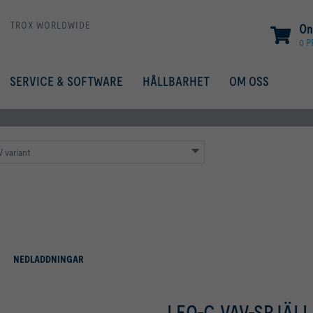
TROX WORLDWIDE
On
0 
SERVICE & SOFTWARE
HÅLLBARHET
OM OSS
 variant
NEDLADDNINGAR
LEO-C VAV-SPJÄLL