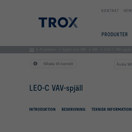
KONTAKT
HEM
PRODUKTER
Produkter
Spjäll och VAV
VAV
LEO-C VAV-spjäll
Hemsida
tillbaka till översikt
Ändra VAV
LEO-C VAV-spjäll
INTRODUKTION
BESKRIVNING
TEKNISK INFORMATION