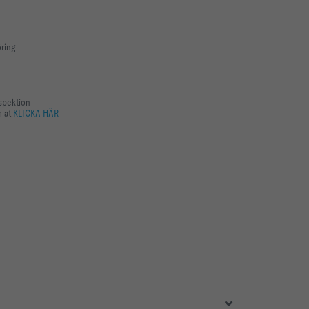
öring
nspektion
m at
KLICKA HÄR