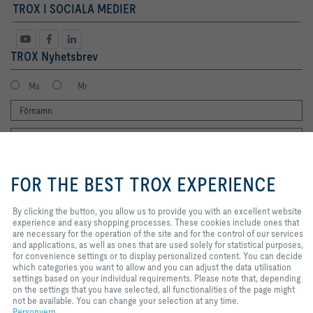
TROX I SOCIALA MEDIER
TROX Nyhetsbrev
Ms
Mr
By clicking the button, you allow us
to provide you with an excellent
FOR THE BEST TROX EXPERIENCE
website experience and easy
shopping processes. These
cookies include ones that are
By clicking the button, you allow us to provide you with an excellent website
Jag vill gärna få TROX nyhetsbrev. Jag har läst integritetspolicyn. Du kan
necessary for the operation of the
experience and easy shopping processes. These cookies include ones that
naturligtvis när som helst avregistrera dig från nyhetsbrevet. Du hittar en
site and for the control of our
are necessary for the operation of the site and for the control of our services
länk för att avsluta prenumerationen i slutet av varje nyhetsbrev.
services and applications, as well
and applications, as well as ones that are used solely for statistical purposes,
Registrera dig nu
as ones that are used solely for
for convenience settings or to display personalized content. You can decide
statistical purposes, for
which categories you want to allow and you can adjust the data utilisation
convenience settings or to display
settings based on your individual requirements. Please note that, depending
personalized content. You can
on the settings that you have selected, all functionalities of the page might
Hem
Kontakter
Imprint
Leverans- och betalningsvillkor
Personvern
decide which categories you want
not be available. You can change your selection at any time.
to allow and you can adjust the
Personvern