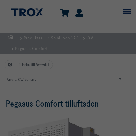
Produkter
Spjäll och VAV
VAV
Hemsida
Pegasus Comfort
tillbaka till översikt
Ändra VAV variant
Pegasus Comfort tilluftsdon