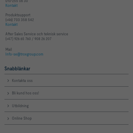
010-255 06 30
Kontakt
Produktsupport
(+46) 703 358 542
Kontakt
After Sales Service och teknisk service
(+47) 926 65 760 / 908 26 207
Mail
Info-se@troxgroup.com
Snabblänkar
Kontakta oss
Bli kund hos oss!
Utbildning
Online Shop